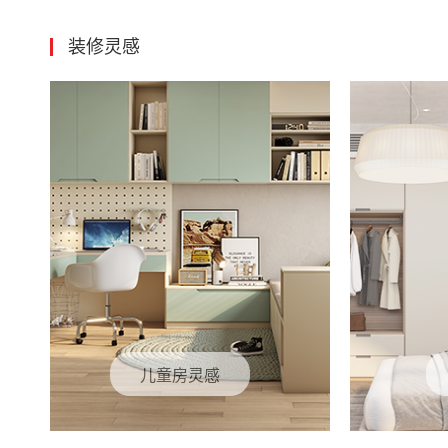
装修灵感
儿童房灵感