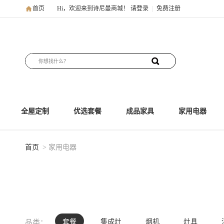
首页
Hi，欢迎来到诗尼曼商城！
请登录
|
免费注册
全屋定制
优选套餐
成品家具
家用电器
首页
> 家用电器
套餐
集成灶
烟机
灶具
品类：