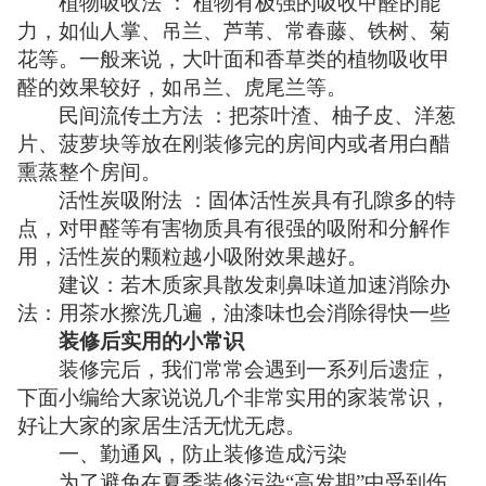
植物吸收法 ： 植物有极强的吸收甲醛的能
力，如仙人掌、吊兰、芦苇、常春藤、铁树、菊
花等。一般来说，大叶面和香草类的植物吸收甲
醛的效果较好，如吊兰、虎尾兰等。
民间流传土方法 ：把茶叶渣、柚子皮、洋葱
片、菠萝块等放在刚装修完的房间内或者用白醋
熏蒸整个房间。
活性炭吸附法 ：固体活性炭具有孔隙多的特
点，对甲醛等有害物质具有很强的吸附和分解作
用，活性炭的颗粒越小吸附效果越好。
建议：若木质家具散发刺鼻味道加速消除办
法：用茶水擦洗几遍，油漆味也会消除得快一些
装修后实用的小常识
装修完后，我们常常会遇到一系列后遗症，
下面小编给大家说说几个非常实用的家装常识，
好让大家的家居生活无忧无虑。
一、勤通风，防止装修造成污染
为了避免在夏季装修污染“高发期”中受到伤